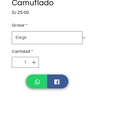
Camuflado
Precio
S/ 25.00
Grosor
*
Cantidad
*
INFORMACIÓN DE
PRODUCTO
Medida: 1.9MTR x 1.1MTR
El precio varía según el grosor
escogido.
DISTRIBUIDORA ALEXA