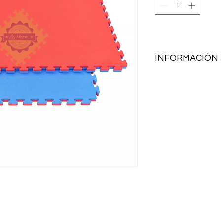
INFORMACIÓN
Medida: 1mtr x 1mt
Características:
Amortigua caída
Antideslizante
Previene golpes
No tóxico
¿Necesitas más info
compra? Contáctan
+51 964 115 040
+51 994111656
+51 968329179