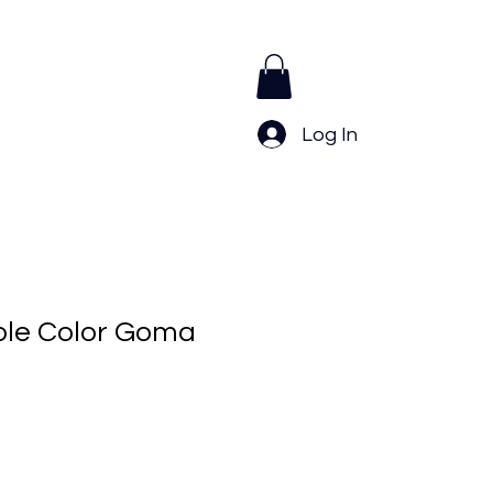
frecuentes
Contacto
More
Log In
ble Color Goma