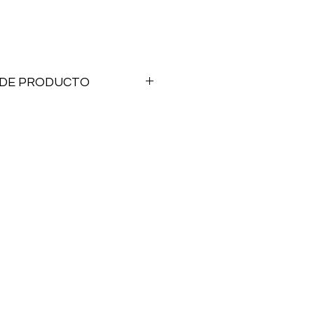
 DE PRODUCTO
r x 25mm
s
rmación o deseas realizar la
os en Whatsapp: