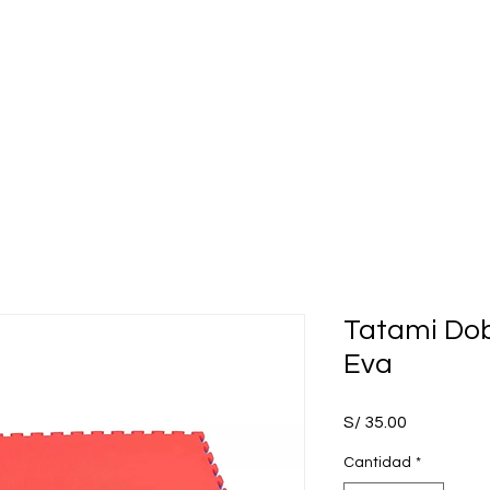
Inicio
Nosotros
Tienda
Ubicación
Preguntas 
Tatami Do
Eva
Precio
S/ 35.00
Cantidad
*